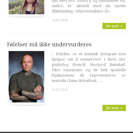
sjel med stor omsorg og medfølelse for
andre, er aktuell med sin nyeste
diktsamling, «Hjertesnakker II».
24.06.2024
les mer »
Følelser må ikke undervurderes
– Følelser er et mentalt kompass som
hjelper oss å manøvrere i livet, sier
psykolog Henrik Storjord Ramstad.
Våre emosjoner og de helt spesielle
funksjonene de representerer er
sentrale i hans debutbok, ...
31.01.2023
les mer »