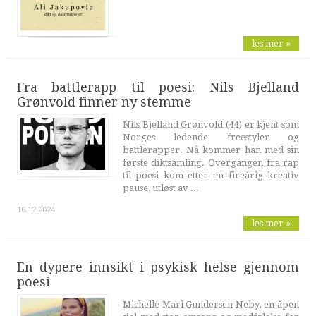
les mer »
Fra battlerapp til poesi: Nils Bjelland
Grønvold finner ny stemme
Nils Bjelland Grønvold (44) er kjent som
Norges ledende freestyler og
battlerapper. Nå kommer han med sin
første diktsamling. Overgangen fra rap
til poesi kom etter en fireårig kreativ
pause, utløst av ...
16.12.2024
les mer »
En dypere innsikt i psykisk helse gjennom
poesi
Michelle Mari Gundersen-Neby, en åpen