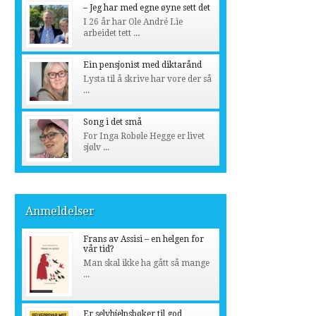
– Jeg har med egne øyne sett det
I 26 år har Ole André Lie
arbeidet tett ...
Ein pensjonist med diktarånd
Lysta til å skrive har vore der så
...
Song i det små
For Inga Robøle Hegge er livet
sjølv ...
Anmeldelser
Frans av Assisi – en helgen for
vår tid?
Man skal ikke ha gått så mange
...
Er selvhjelpsbøker til god