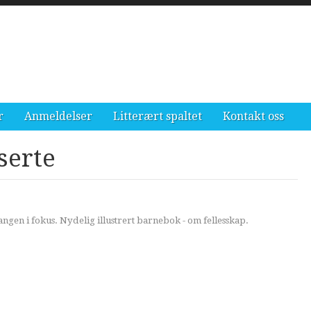
r
Anmeldelser
Litterært spaltet
Kontakt oss
serte
angen i fokus. Nydelig illustrert barnebok - om fellesskap.