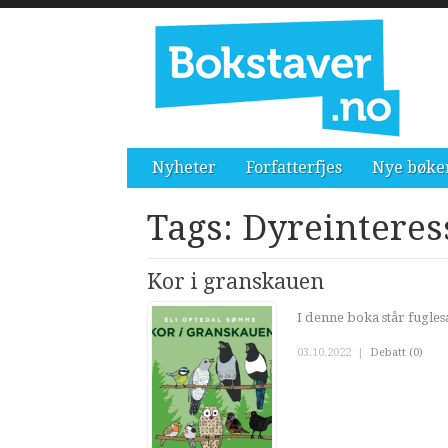
Nyheter
Forfatterfjes
Nye bøke
Tags: Dyreinteres
Kor i granskauen
I denne boka står fugles
03.10.2022
|
Debatt (0)