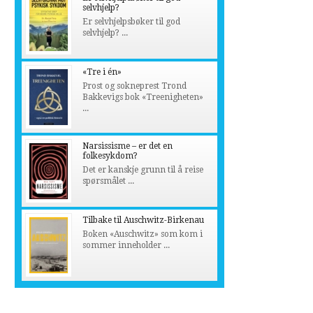
selvhjelp?
Er selvhjelpsbøker til god
selvhjelp? ...
«Tre i én»
Prost og sokneprest Trond
Bakkevigs bok «Treenigheten»
...
Narsissisme – er det en
folkesykdom?
Det er kanskje grunn til å reise
spørsmålet ...
Tilbake til Auschwitz-Birkenau
Boken «Auschwitz» som kom i
sommer inneholder ...