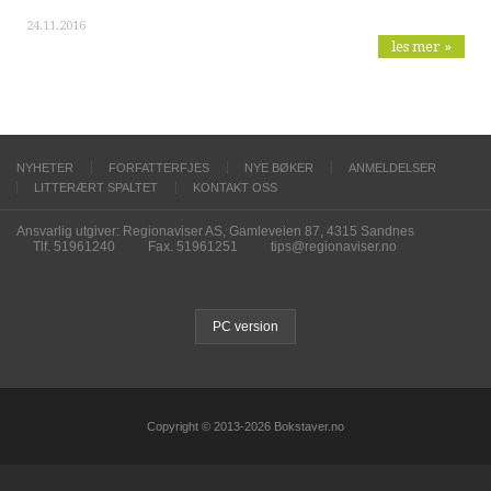
24.11.2016
les mer »
NYHETER
FORFATTERFJES
NYE BØKER
ANMELDELSER
LITTERÆRT SPALTET
KONTAKT OSS
Ansvarlig utgiver: Regionaviser AS, Gamleveien 87, 4315 Sandnes
Tlf. 51961240
Fax. 51961251
tips@regionaviser.no
PC version
Copyright © 2013-2026 Bokstaver.no