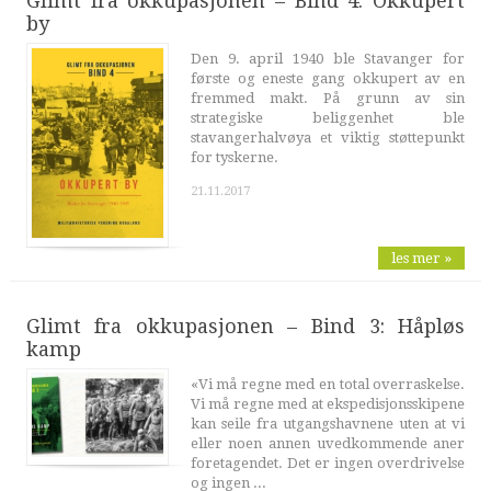
Glimt fra okkupasjonen – Bind 4: Okkupert
by
Den 9. april 1940 ble Stavanger for
første og eneste gang okkupert av en
fremmed makt. På grunn av sin
strategiske beliggenhet ble
stavangerhalvøya et viktig støttepunkt
for tyskerne.
21.11.2017
les mer »
Glimt fra okkupasjonen – Bind 3: Håpløs
kamp
«Vi må regne med en total overraskelse.
Vi må regne med at ekspedisjonsskipene
kan seile fra utgangshavnene uten at vi
eller noen annen uvedkommende aner
foretagendet. Det er ingen overdrivelse
og ingen ...