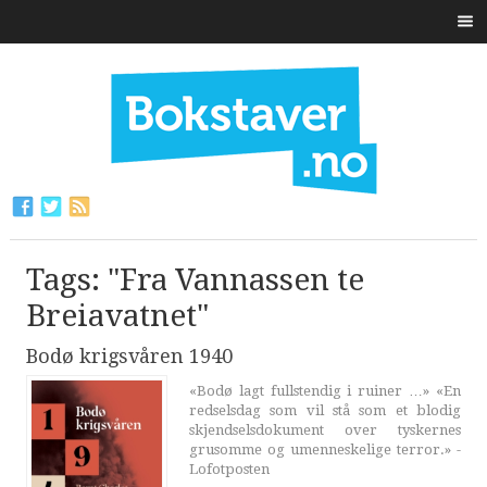
Tags: "Fra Vannassen te
Breiavatnet"
Bodø krigsvåren 1940
«Bodø lagt fullstendig i ruiner …» «En
redselsdag som vil stå som et blodig
skjendselsdokument over tyskernes
grusomme og umenneskelige terror.» -
Lofotposten