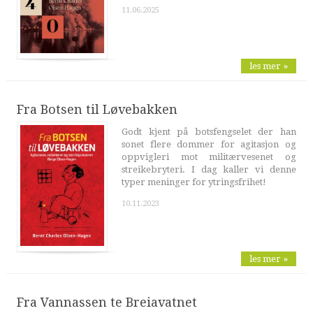
11.06.2025
les mer »
Fra Botsen til Løvebakken
Godt kjent på botsfengselet der han
sonet flere dommer for agitasjon og
oppvigleri mot militærvesenet og
streikebryteri. I dag kaller vi denne
typer meninger for ytringsfrihet!
10.11.2023
les mer »
Fra Vannassen te Breiavatnet