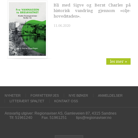
Bli med Sigve og Bernt Charles på
historisk vandring gjennom «olje-
hovedstaden».
11.06.2020
les mer »
NYHETER
FORFATTERFJES
NYE BØKER
ANMELDELSER
LITTERÆRT SPALTET
KONTAKT OSS
Ansvarlig utgiver: Regionaviser AS, Gamleveien 87, 4315 Sandnes
Tlf. 51961240
Fax. 51961251
tips@regionaviser.no