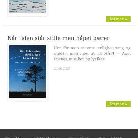
les mer »
Når tiden står stille men håpet bærer
Her får man servert ærlighet, sorg og
smerte, men mest av alt HÅP! -– Axel
Frønes, musiker og lyriker
20.06.2023
les mer »