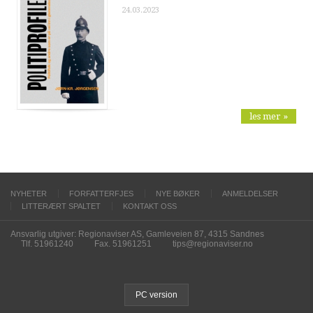
24.03.2023
les mer »
NYHETER
FORFATTERFJES
NYE BØKER
ANMELDELSER
LITTERÆRT SPALTET
KONTAKT OSS
Ansvarlig utgiver: Regionaviser AS, Gamleveien 87, 4315 Sandnes
Tlf. 51961240
Fax. 51961251
tips@regionaviser.no
PC version