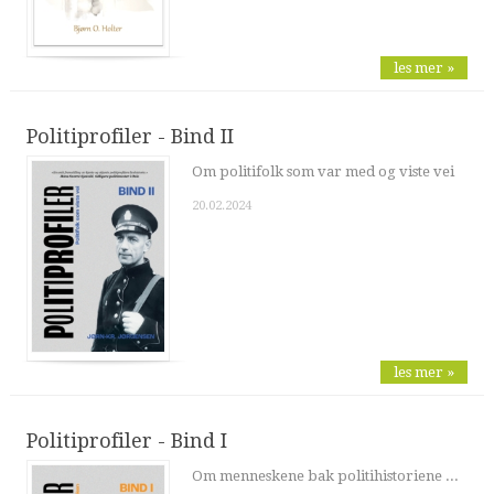
les mer »
Politiprofiler - Bind II
Om politifolk som var med og viste vei
20.02.2024
les mer »
Politiprofiler - Bind I
Om menneskene bak politihistoriene ...