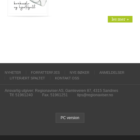
les mer »
NYHETER
FORFATTERFJES
NYE BØKER
ANMELDELSER
LITTERÆRT SPALTET
KONTAKT OSS
Ansvarlig utgiver: Regionaviser AS, Gamleveien 87, 4315 Sandnes
Tlf. 51961240
Fax. 51961251
tips@regionaviser.no
PC version