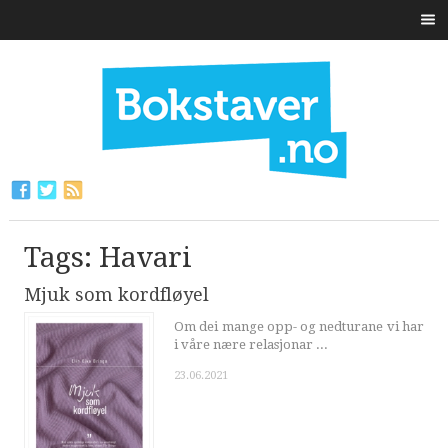
Tags: Havari
Mjuk som kordfløyel
Om dei mange opp- og nedturane vi har
i våre nære relasjonar ...
23.06.2021