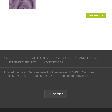
les mer »
NYHETER
FORFATTERFJES
NYE BØKER
ANMELDELSER
LITTERÆRT SPALTET
KONTAKT OSS
Ansvarlig utgiver: Regionaviser AS, Gamleveien 87, 4315 Sandnes
Tlf. 51961240
Fax. 51961251
tips@regionaviser.no
PC version