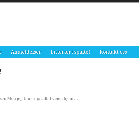
r
Anmeldelser
Litterært spaltet
Kontakt oss
e
usen Men jeg finner jo alltid veien hjem ...