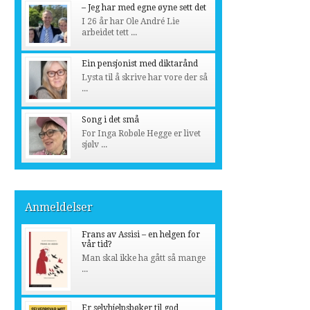
– Jeg har med egne øyne sett det
I 26 år har Ole André Lie
arbeidet tett ...
Ein pensjonist med diktarånd
Lysta til å skrive har vore der så
...
Song i det små
For Inga Robøle Hegge er livet
sjølv ...
Anmeldelser
Frans av Assisi – en helgen for
vår tid?
Man skal ikke ha gått så mange
...
Er selvhjelpsbøker til god