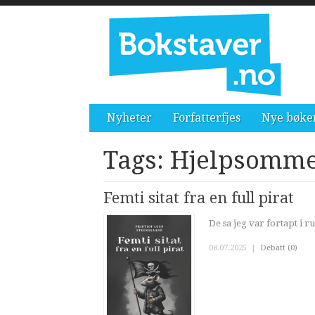
Nyheter
Forfatterfjes
Nye bøke
Tags: Hjelpsomm
Femti sitat fra en full pirat
De sa jeg var fortapt i r
08.07.2025
|
Debatt (0)