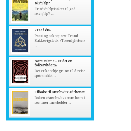
selvhjelp?
Er selvhjelpsbøker til god
selvhjelp? ...
«Tre i én»
Prost og sokneprest Trond
Bakkevigs bok «Treenigheten»
...
Narsissisme – er det en
folkesykdom?
Det er kanskje grunn til å reise
spørsmålet ...
Tilbake til Auschwitz-Birkenau
Boken «Auschwitz» som kom i
sommer inneholder ...