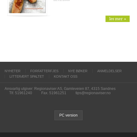
les mer »
NYHETER
FORFATTERFJES
NYE BØKER
ANMELDELSER
LITTERÆRT SPALTET
KONTAKT OSS
Ansvarlig utgiver: Regionaviser AS, Gamleveien 87, 4315 Sandnes
Tlf. 51961240
Fax. 51961251
tips@regionaviser.no
PC version