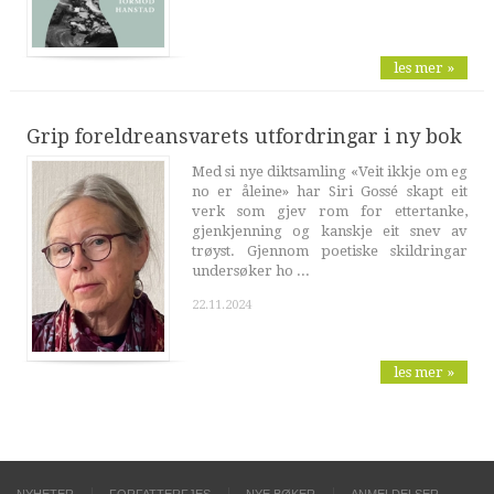
les mer »
Grip foreldreansvarets utfordringar i ny bok
Med si nye diktsamling «Veit ikkje om eg
no er åleine» har Siri Gossé skapt eit
verk som gjev rom for ettertanke,
gjenkjenning og kanskje eit snev av
trøyst. Gjennom poetiske skildringar
undersøker ho ...
22.11.2024
les mer »