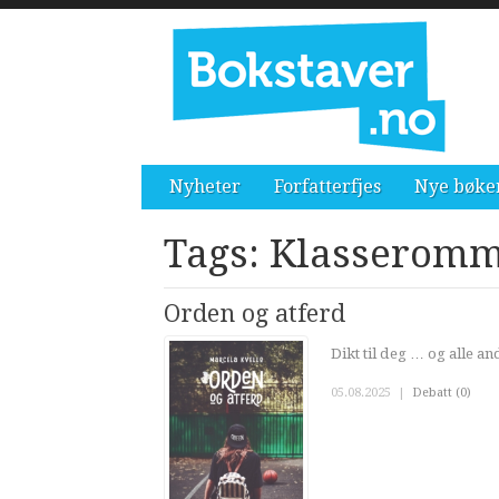
Nyheter
Forfatterfjes
Nye bøke
Tags: Klasserom
Orden og atferd
Dikt til deg … og alle a
05.08.2025
|
Debatt (0)