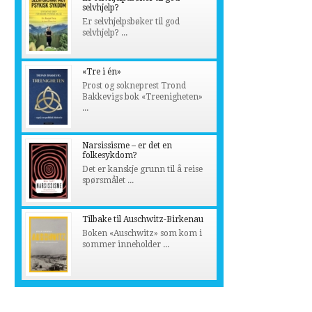
selvhjelp?
Er selvhjelpsbøker til god
selvhjelp? ...
«Tre i én»
Prost og sokneprest Trond
Bakkevigs bok «Treenigheten»
...
Narsissisme – er det en
folkesykdom?
Det er kanskje grunn til å reise
spørsmålet ...
Tilbake til Auschwitz-Birkenau
Boken «Auschwitz» som kom i
sommer inneholder ...