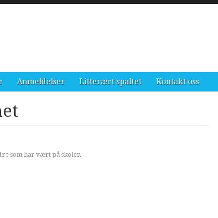
r
Anmeldelser
Litterært spaltet
Kontakt oss
met
ndre som har vært på skolen