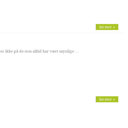
les mer »
r ikke på de som alltid har vært usynlige …
les mer »