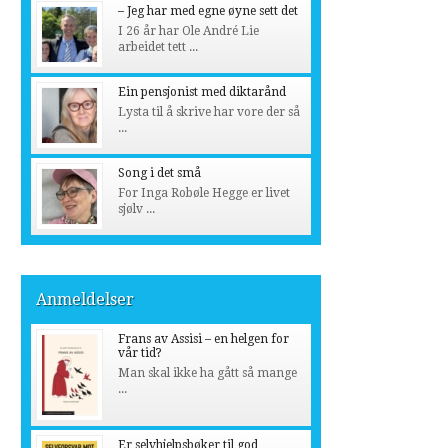
– Jeg har med egne øyne sett det
I 26 år har Ole André Lie
arbeidet tett ...
Ein pensjonist med diktarånd
Lysta til å skrive har vore der så
...
Song i det små
For Inga Robøle Hegge er livet
sjølv ...
Anmeldelser
Frans av Assisi – en helgen for
vår tid?
Man skal ikke ha gått så mange
...
Er selvhjelpsbøker til god