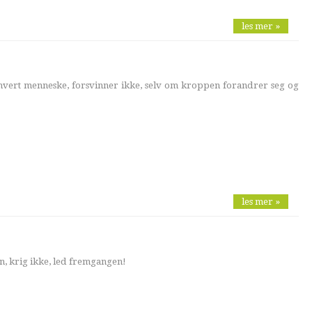
les mer »
hvert menneske, forsvinner ikke, selv om kroppen forandrer seg og
les mer »
, krig ikke, led fremgangen!