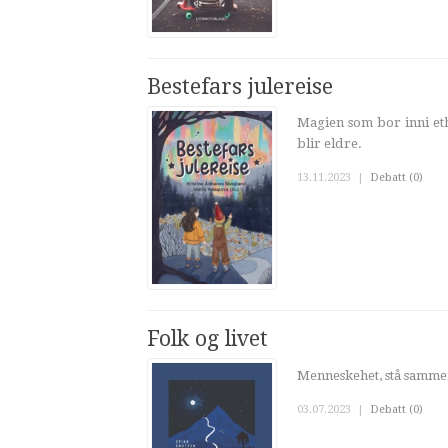
Bestefars julereise
Magien som bor inni et
blir eldre.
13.11.2023
|
Debatt (0)
Folk og livet
Menneskehet, stå sammen
03.07.2023
|
Debatt (0)