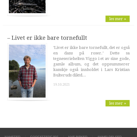
les mer »
– Livet er ikke bare tornefullt
‘Livet er ikke bare tornefullt, det er også
en dans på roser.’ Dette sa
tegneseriehelten Viggo i et av sine gode,
gamle album, og det oppsummerer
kanskje også innholdet i Lars Kristian
Bulteruds diktd...
19.10.2021
les mer »