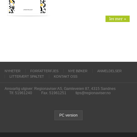
les mer »
NYHETER
FORFATTERFJES
NYE BØKER
ANMELDELSER
LITTERÆRT SPALTET
KONTAKT OSS
Ansvarlig utgiver: Regionaviser AS, Gamleveien 87, 4315 Sandnes
Tlf. 51961240
Fax. 51961251
tips@regionaviser.no
PC version