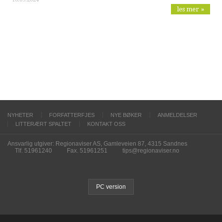
les mer »
NYHETER
FORFATTERFJES
NYE BØKER
ANMELDELSER
LITTERÆRT SPALTET
KONTAKT OSS
Ansvarlig utgiver: Regionaviser AS, Gamleveien 87, 4315 Sandnes
Tlf. 51961240
Fax. 51961251
tips@regionaviser.no
PC version