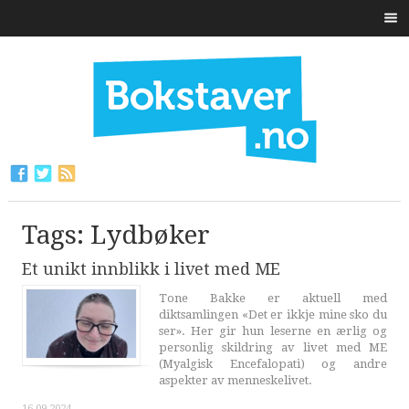
Tags: Lydbøker
Et unikt innblikk i livet med ME
Tone Bakke er aktuell med
diktsamlingen «Det er ikkje mine sko du
ser». Her gir hun leserne en ærlig og
personlig skildring av livet med ME
(Myalgisk Encefalopati) og andre
aspekter av menneskelivet.
16.09.2024