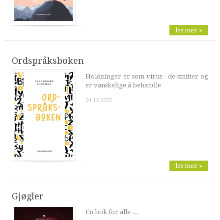
les mer »
Ordspråksboken
Holdninger er som virus - de smitter og
er vanskelige å behandle
04.12.2023
les mer »
Gjøgler
En bok for alle ...