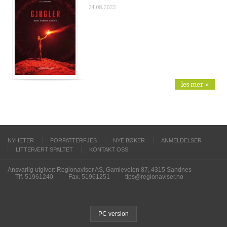
24.08.2022
les mer »
NYHETER
FORFATTERFJES
NYE BØKER
ANMELDELSER
LITTERÆRT SPALTET
KONTAKT OSS
Ansvarlig utgiver: Regionaviser AS, Gamleveien 87, 4315 Sandnes
Tlf. 51961240
Fax. 51961251
tips@regionaviser.no
PC version