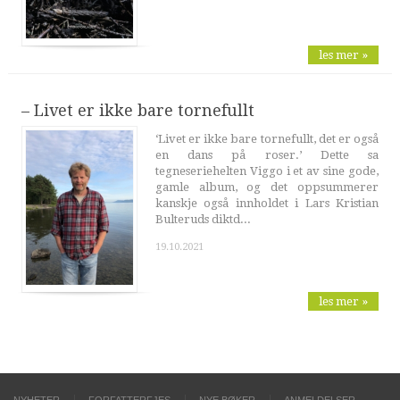
les mer »
– Livet er ikke bare tornefullt
‘Livet er ikke bare tornefullt, det er også
en dans på roser.’ Dette sa
tegneseriehelten Viggo i et av sine gode,
gamle album, og det oppsummerer
kanskje også innholdet i Lars Kristian
Bulteruds diktd...
19.10.2021
les mer »