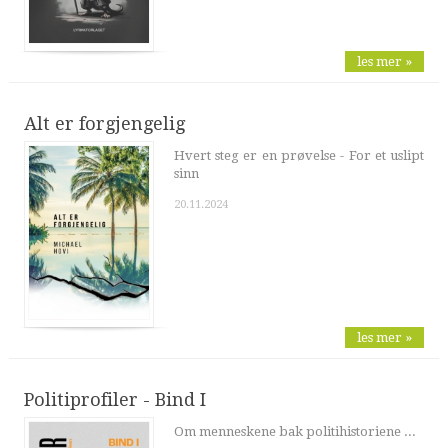
les mer »
Alt er forgjengelig
Hvert steg er en prøvelse - For et uslipt
sinn
20.11.2024
les mer »
Politiprofiler - Bind I
Om menneskene bak politihistoriene ...