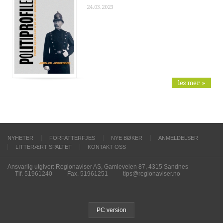
24.03.2023
les mer »
NYHETER
FORFATTERFJES
NYE BØKER
ANMELDELSER
LITTERÆRT SPALTET
KONTAKT OSS
Ansvarlig utgiver: Regionaviser AS, Gamleveien 87, 4315 Sandnes
Tlf. 51961240
Fax. 51961251
tips@regionaviser.no
PC version