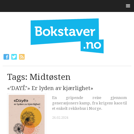
Tags: Midtøsten
«‘DAYÊ’» Er lyden av kjærlighet»
En gripende reise gjennom
generasjoners kamp, fra krigens kaos til
et enkelt rekkehus i Norge.
26.02.2024