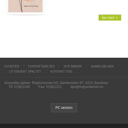
les mer »
NYHETER
FORFATTERFJES
NYE BØKER
ANMELDELSER
LITTERÆRT SPALTET
KONTAKT OSS
Ansvarlig utgiver: Regionaviser AS, Gamleveien 87, 4315 Sandnes
Tlf. 51961240
Fax. 51961251
tips@regionaviser.no
PC version