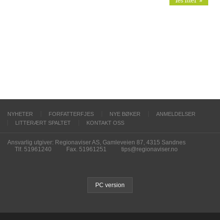
les mer »
NYHETER
FORFATTERFJES
NYE BØKER
ANMELDELSER
LITTERÆRT SPALTET
KONTAKT OSS
Ansvarlig utgiver: Regionaviser AS, Gamleveien 87, 4315 Sandnes
Tlf. 51961240
Fax. 51961251
tips@regionaviser.no
PC version