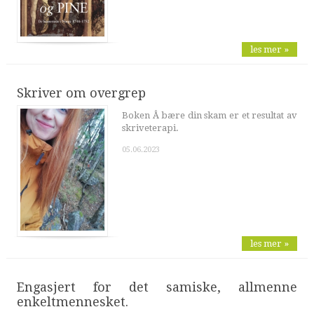
les mer »
Skriver om overgrep
Boken Å bære din skam er et resultat av
skriveterapi.
05.06.2023
les mer »
Engasjert for det samiske, allmenne
enkeltmennesket.