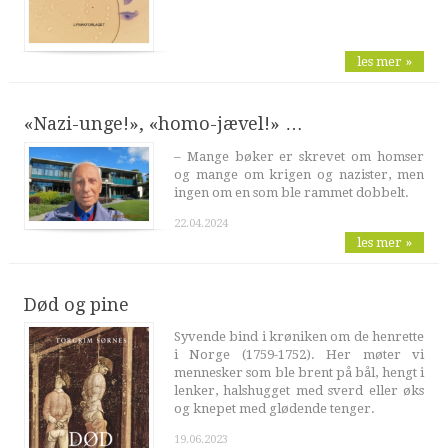
les mer »
«Nazi-unge!», «homo-jævel!» …
– Mange bøker er skrevet om homser
og mange om krigen og nazister, men
ingen om en som ble rammet dobbelt.
22.04.2024
les mer »
Død og pine
Syvende bind i krøniken om de henrette
i Norge (1759-1752). Her møter vi
mennesker som ble brent på bål, hengt i
lenker, halshugget med sverd eller øks
og knepet med glødende tenger.
19.06.2023