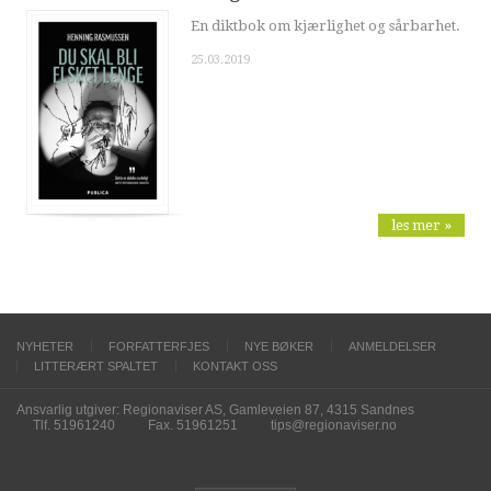
En diktbok om kjærlighet og sårbarhet.
25.03.2019
les mer »
NYHETER
FORFATTERFJES
NYE BØKER
ANMELDELSER
LITTERÆRT SPALTET
KONTAKT OSS
Ansvarlig utgiver: Regionaviser AS, Gamleveien 87, 4315 Sandnes
Tlf. 51961240
Fax. 51961251
tips@regionaviser.no