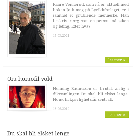
Kaare Vennerød, som nå er aktuell med
boken Joik meg på Lyrikkforlaget, er i
sannhet et grublende menneske. Han
beskriver seg som en person på søken
og leting. Etter hva?
15.03.2021
les mer »
Om homofil vold
Henning Rasmussen er brutalt ærlig i
diktsamlingen Du skal bli elsket lenge.
Homofil kjærlighet står sentralt.
13.06.2019
les mer »
Du skal bli elsket lenge