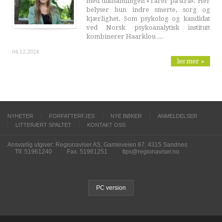
med diktsamlingen «Tårer på strå». Her
belyser hun indre smerte, sorg og
kjærlighet. Som psykolog og kandidat
ved Norsk psykoanalytisk institutt
kombinerer Haarklou ...
04.12.2024
les mer »
NYHETER
FORFATTERFJES
NYE BØKER
ANMELDELSER
LITTERÆRT SPALTET
KONTAKT OSS
Ansvarlig utgiver: Regionaviser AS, Gamleveien 87, 4315 Sandnes
Tlf. 51961240
Fax. 51961251
tips@regionaviser.no
PC version