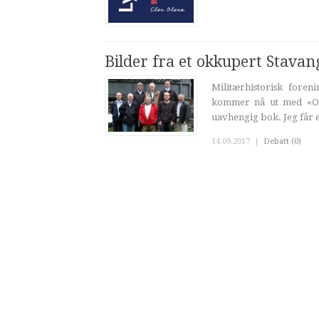
Bilder fra et okkupert Stavan
Militærhistorisk fore
kommer nå ut med «Okk
uavhengig bok. Jeg får en
14.09.2017
|
Debatt (0)