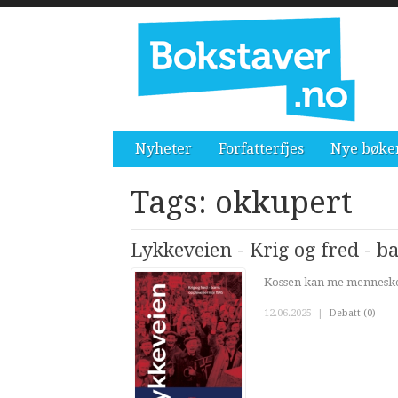
Nyheter
Forfatterfjes
Nye bøke
Tags: okkupert
Lykkeveien - Krig og fred - b
Kossen kan me mennesker
12.06.2025
|
Debatt (0)