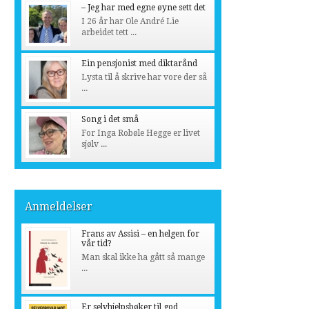
– Jeg har med egne øyne sett det
I 26 år har Ole André Lie
arbeidet tett ...
Ein pensjonist med diktarånd
Lysta til å skrive har vore der så
...
Song i det små
For Inga Robøle Hegge er livet
sjølv ...
Anmeldelser
Frans av Assisi – en helgen for
vår tid?
Man skal ikke ha gått så mange
...
Er selvhjelpsbøker til god