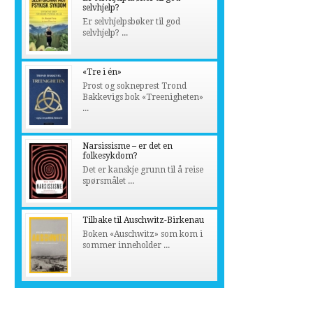
selvhjelp?
Er selvhjelpsbøker til god
selvhjelp? ...
«Tre i én»
Prost og sokneprest Trond
Bakkevigs bok «Treenigheten»
...
Narsissisme – er det en
folkesykdom?
Det er kanskje grunn til å reise
spørsmålet ...
Tilbake til Auschwitz-Birkenau
Boken «Auschwitz» som kom i
sommer inneholder ...