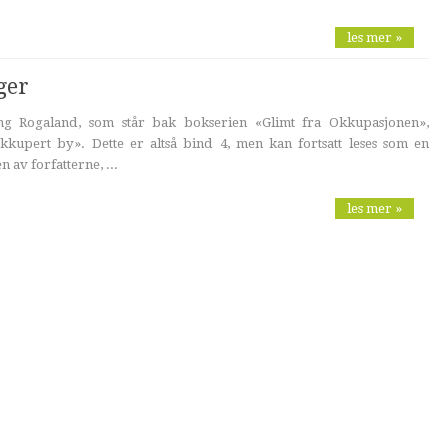
les mer »
ger
ning Rogaland, som står bak bokserien «Glimt fra Okkupasjonen»,
upert by». Dette er altså bind 4, men kan fortsatt leses som en
 av forfatterne, ...
les mer »