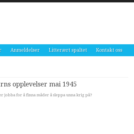
r
Anmeldelser
Litterært spaltet
Kontakt oss
arns opplevelser mai 1945
 jobba for å finna måder å sleppa unna krig på?