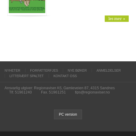
les mer »
NYHETER
FORFATTERFJES
NYE BØKER
ANMELDELSER
LITTERÆRT SPALTET
KONTAKT OSS
Ansvarlig utgiver: Regionaviser AS, Gamleveien 87, 4315 Sandnes
Tlf. 51961240
Fax. 51961251
tips@regionaviser.no
PC version