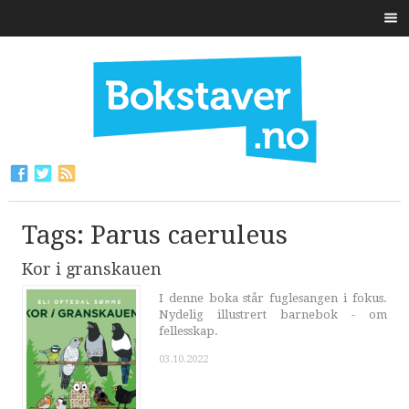
Tags: Parus caeruleus
Kor i granskauen
I denne boka står fuglesangen i fokus.
Nydelig illustrert barnebok - om
fellesskap.
03.10.2022