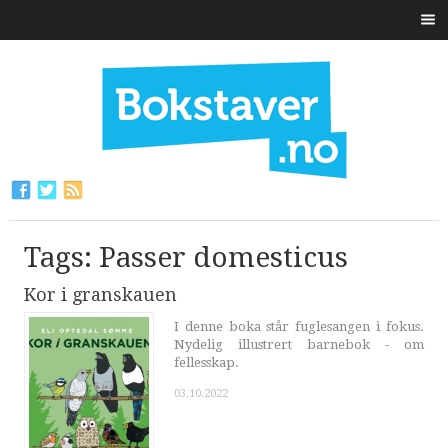
Tags: Passer domesticus
Kor i granskauen
I denne boka står fuglesangen i fokus.
Nydelig illustrert barnebok - om
fellesskap.
03.10.2022