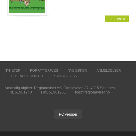
les mer »
NYHETER
FORFATTERFJES
NYE BØKER
ANMELDELSER
LITTERÆRT SPALTET
KONTAKT OSS
Ansvarlig utgiver: Regionaviser AS, Gamleveien 87, 4315 Sandnes
Tlf. 51961240
Fax. 51961251
tips@regionaviser.no
PC version