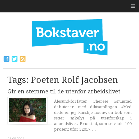
Tags: Poeten Rolf Jacobsen
Gir en stemme til de utenfor arbeidslivet
Ålesund-forfatter Therese Brunstad
debuterer med diktsamlingen «Med
dette er jeg kanskje noen», en bok som
setter søkelys på utenforskap i
arbeidslivet. Brunstad, som selv ble 100
prosent ufør i 2017, ...
28.08.2024