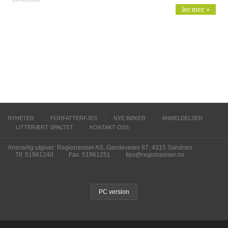
les mer »
NYHETER
FORFATTERFJES
NYE BØKER
ANMELDELSER
LITTERÆRT SPALTET
KONTAKT OSS
Ansvarlig utgiver: Regionaviser AS, Gamleveien 87, 4315 Sandnes
Tlf. 51961240
Fax. 51961251
tips@regionaviser.no
PC version