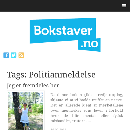
Tags: Politianmeldelse
Jeg er fremdeles her
Da denne boken gikk i tredje opplag,
skjønte vi at vi hadde truffet en nerve.
Det er allerede kjent at mørketallene
over mennesker som lever i forhold
hvor de blir mentalt eller fysisk
mishandlet, er store. ...
16.07.2018