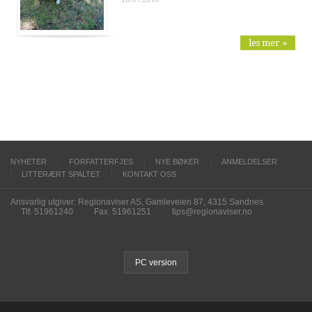
les mer »
NYHETER
FORFATTERFJES
NYE BØKER
ANMELDELSER
LITTERÆRT SPALTET
KONTAKT OSS
Ansvarlig utgiver: Regionaviser AS, Gamleveien 87, 4315 Sandnes
Tlf. 51961240
Fax. 51961251
tips@regionaviser.no
PC version