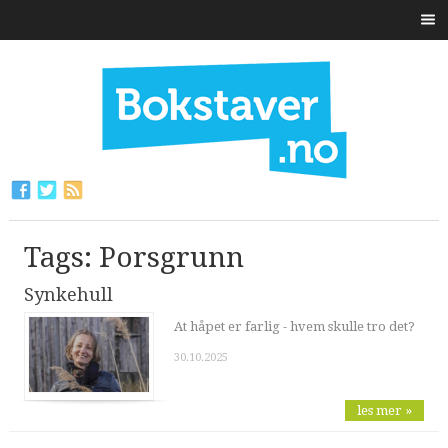
Tags: Porsgrunn
Synkehull
At håpet er farlig - hvem skulle tro det?
30.10.2025
les mer »