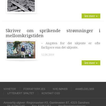
les mer »
Skriver om sprikende strømninger i
mellomkrigstiden
– Angsten for det ukjente er ofte
farligere enn det ukjente.
12.06.2019
les mer »
NYHETER
FORFATTERFJES
NYE BØKER
ANMELDELSER
LITTERÆRT SPALTET
KONTAKT OSS
Ansvarlig utgiver: Regionaviser AS, Gamleveien 87, 4315 Sandnes