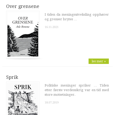
Over grensene
I tiden da meningsutveksling opphører
og grenser brytes …
16.11.2021
les mer »
Sprik
Politiske meninger spriker … Tiden
etter første verdenskrig var en tid med
store motsetninger.
18.07.2019