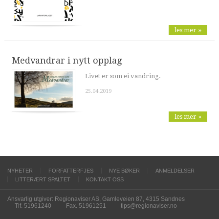
les mer »
Medvandrar i nytt opplag
Livet er som ei vandring.
25.04.2019
les mer »
NYHETER
FORFATTERFJES
NYE BØKER
ANMELDELSER
LITTERÆRT SPALTET
KONTAKT OSS
Ansvarlig utgiver: Regionaviser AS, Gamleveien 87, 4315 Sandnes
Tlf. 51961240
Fax. 51961251
tips@regionaviser.no