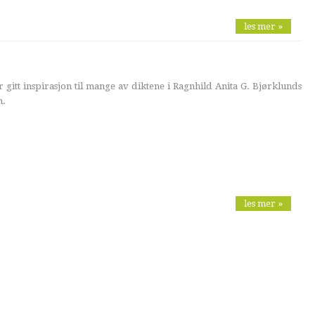
les mer »
 gitt inspirasjon til mange av diktene i Ragnhild Anita G. Bjørklunds
n.
les mer »