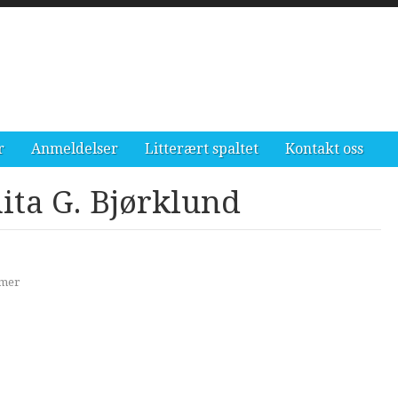
r
Anmeldelser
Litterært spaltet
Kontakt oss
ita G. Bjørklund
mmer