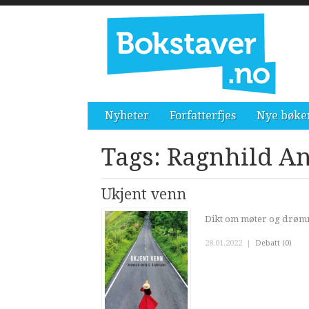
Nyheter
Forfatterfjes
Nye bøke
Tags: Ragnhild An
Ukjent venn
Dikt om møter og drø
28.01.2022
|
Debatt (0)