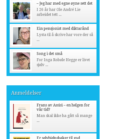
– Jeg har med egne øyne sett det
I 26 år har Ole André Lie
arbeidet tett ...
Ein pensjonist med diktarånd
Lysta til å skrive har vore der så
...
Song i det små
For Inga Robøle Hegge er livet
sjølv ...
Anmeldelser
Frans av Assisi – en helgen for
vår tid?
Man skal ikke ha gått så mange
...
Er selvhjelpsbøker til god