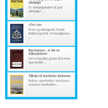
selvhjelp?
Er selvhjelpsbøker til god
selvhjelp? ...
«Tre i én»
Prost og sokneprest Trond
Bakkevigs bok «Treenigheten»
...
Narsissisme – er det en
folkesykdom?
Det er kanskje grunn til å reise
spørsmålet ...
Tilbake til Auschwitz-Birkenau
Boken «Auschwitz» som kom i
sommer inneholder ...