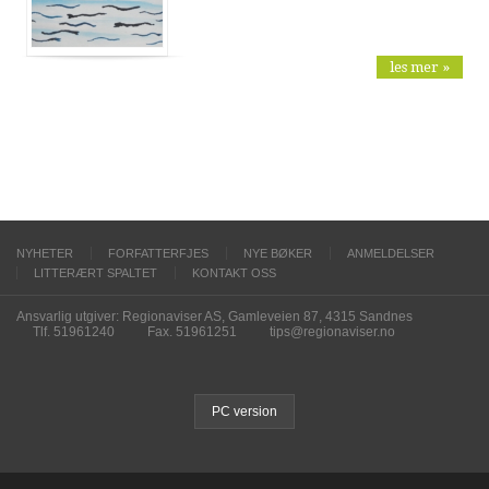
les mer »
NYHETER
FORFATTERFJES
NYE BØKER
ANMELDELSER
LITTERÆRT SPALTET
KONTAKT OSS
Ansvarlig utgiver: Regionaviser AS, Gamleveien 87, 4315 Sandnes
Tlf. 51961240
Fax. 51961251
tips@regionaviser.no
PC version