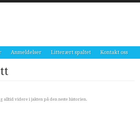
r
Anmeldelser
Litterært spaltet
Kontakt oss
tt
g alltid videre i jakten på den neste historien.