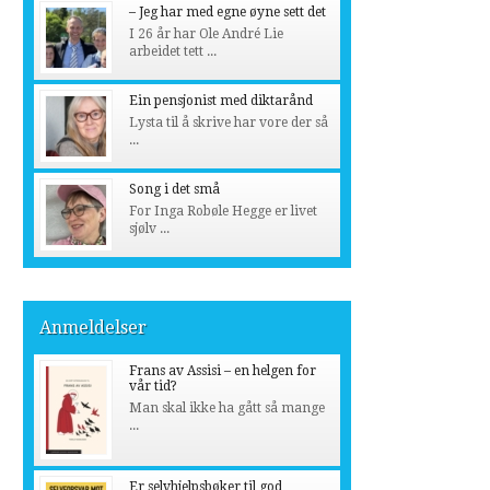
– Jeg har med egne øyne sett det
I 26 år har Ole André Lie
arbeidet tett ...
Ein pensjonist med diktarånd
Lysta til å skrive har vore der så
...
Song i det små
For Inga Robøle Hegge er livet
sjølv ...
Anmeldelser
Frans av Assisi – en helgen for
vår tid?
Man skal ikke ha gått så mange
...
Er selvhjelpsbøker til god