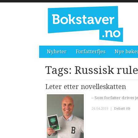
Nyheter
Forfatterfjes
Nye bøke
Tags: Russisk rule
Leter etter novelleskatten
– Som forfatter drives je
24.04.2019
|
Debatt (0)