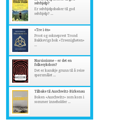
selvhjelp?
Er selvhjelpsbøker til god
selvhjelp? ...
«Tre i én»
Prost og sokneprest Trond
Bakkevigs bok «Treenigheten»
...
Narsissisme – er det en
folkesykdom?
Det er kanskje grunn til å reise
spørsmålet ...
Tilbake til Auschwitz-Birkenau
Boken «Auschwitz» som kom i
sommer inneholder ...