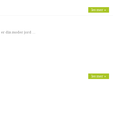
les mer »
jeg er din moder jord …
les mer »