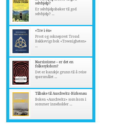
selvhjelp?
Er selvhjelpsbøker til god
selvhjelp? ...
«Tre i én»
Prost og sokneprest Trond
Bakkevigs bok «Treenigheten»
...
Narsissisme – er det en
folkesykdom?
Det er kanskje grunn til å reise
spørsmålet ...
Tilbake til Auschwitz-Birkenau
Boken «Auschwitz» som kom i
sommer inneholder ...