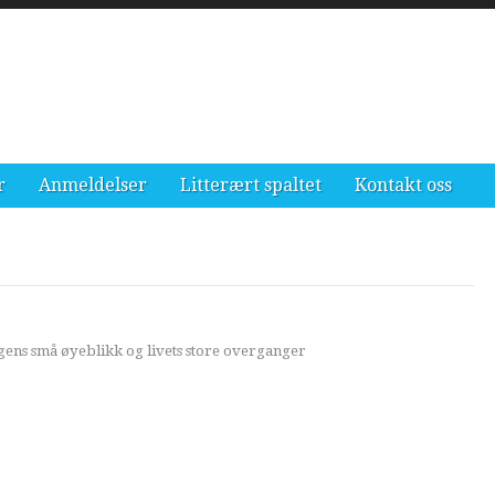
r
Anmeldelser
Litterært spaltet
Kontakt oss
ens små øyeblikk og livets store overganger