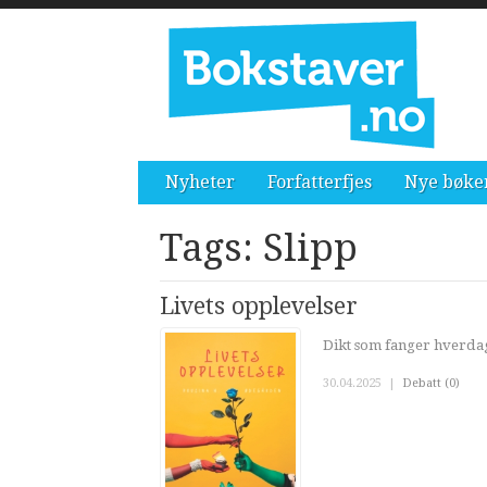
Nyheter
Forfatterfjes
Nye bøke
Tags: Slipp
Livets opplevelser
Dikt som fanger hverdag
30.04.2025
|
Debatt (0)