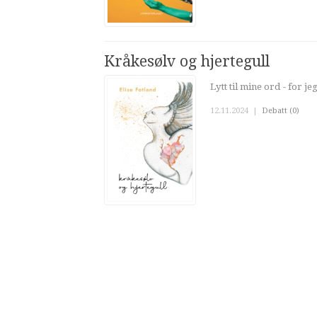
Kråkesølv og hjertegull
Lytt til mine ord - for 
12.11.2024
|
Debatt (0)