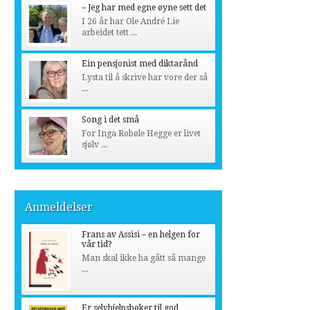
– Jeg har med egne øyne sett det
I 26 år har Ole André Lie
arbeidet tett ...
Ein pensjonist med diktarånd
Lysta til å skrive har vore der så
...
Song i det små
For Inga Robøle Hegge er livet
sjølv ...
Anmeldelser
Frans av Assisi – en helgen for
vår tid?
Man skal ikke ha gått så mange
...
Er selvhjelpsbøker til god