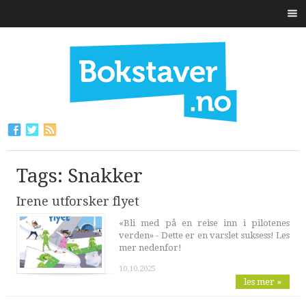
Tags: Snakker
Irene utforsker flyet
«Bli med på en reise inn i pilotenes
verden» - Dette er en varslet suksess! Les
mer nedenfor!
10.10.2025
les mer »