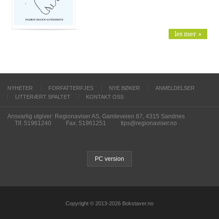
les mer »
NYHETER
FORFATTERFJES
NYE BØKER
ANMELDELSER
LITTERÆRT SPALTET
KONTAKT OSS
Ansvarlig utgiver: Regionaviser AS, Gamleveien 87, 4315 Sandnes
Tlf. 51961240
Fax. 51961251
tips@regionaviser.no
PC version
Copyright © 2013-2026 Bokstaver.no