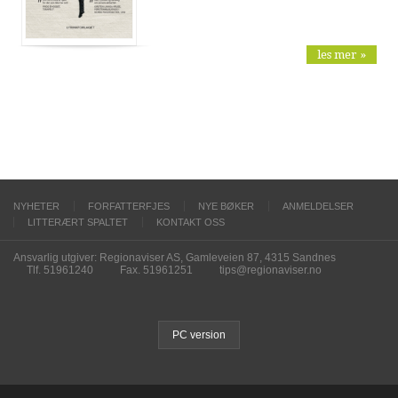
les mer »
NYHETER
FORFATTERFJES
NYE BØKER
ANMELDELSER
LITTERÆRT SPALTET
KONTAKT OSS
Ansvarlig utgiver: Regionaviser AS, Gamleveien 87, 4315 Sandnes
Tlf. 51961240
Fax. 51961251
tips@regionaviser.no
PC version