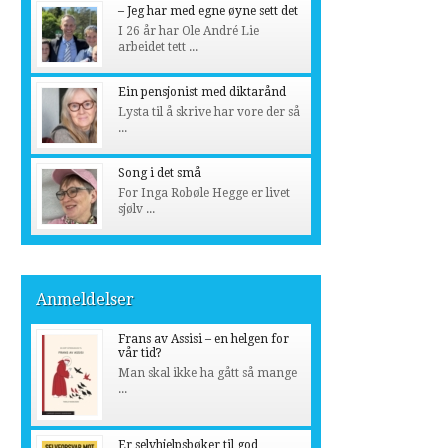
– Jeg har med egne øyne sett det
I 26 år har Ole André Lie
arbeidet tett ...
Ein pensjonist med diktarånd
Lysta til å skrive har vore der så
...
Song i det små
For Inga Robøle Hegge er livet
sjølv ...
Anmeldelser
Frans av Assisi – en helgen for
vår tid?
Man skal ikke ha gått så mange
...
Er selvhjelpsbøker til god