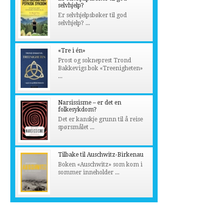
selvhjelp?
Er selvhjelpsbøker til god
selvhjelp? ...
«Tre i én»
Prost og sokneprest Trond
Bakkevigs bok «Treenigheten»
...
Narsissisme – er det en
folkesykdom?
Det er kanskje grunn til å reise
spørsmålet ...
Tilbake til Auschwitz-Birkenau
Boken «Auschwitz» som kom i
sommer inneholder ...