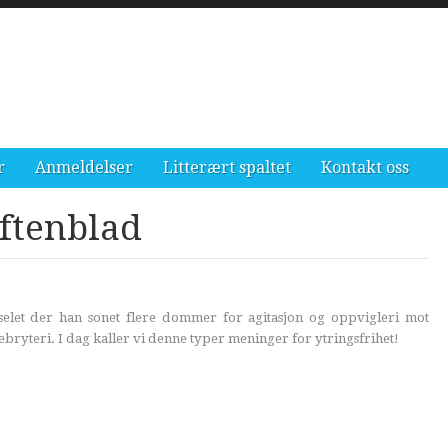
r
Anmeldelser
Litterært spaltet
Kontakt oss
Aftenblad
selet der han sonet flere dommer for agitasjon og oppvigleri mot
ebryteri. I dag kaller vi denne typer meninger for ytringsfrihet!