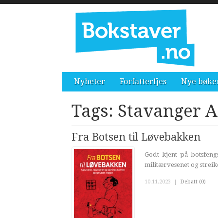
Nyheter
Forfatterfjes
Nye bøke
Tags: Stavanger 
Fra Botsen til Løvebakken
Godt kjent på botsfeng
militærvesenet og streik
10.11.2023
|
Debatt (0)