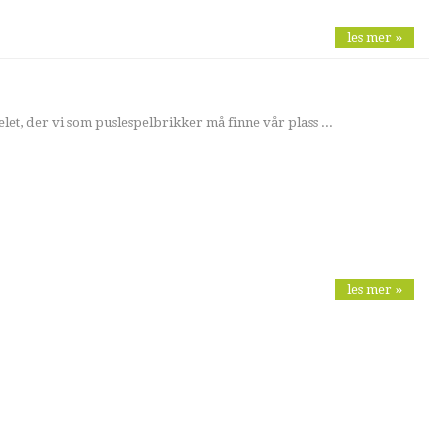
les mer »
et, der vi som puslespelbrikker må finne vår plass ...
les mer »