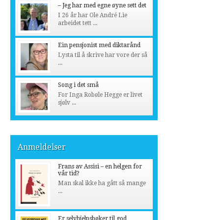
– Jeg har med egne øyne sett det
I 26 år har Ole André Lie
arbeidet tett ...
Ein pensjonist med diktarånd
Lysta til å skrive har vore der så
...
Song i det små
For Inga Robøle Hegge er livet
sjølv ...
Anmeldelser
Frans av Assisi – en helgen for
vår tid?
Man skal ikke ha gått så mange
...
Er selvhjelpsbøker til god