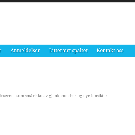
r
Anmeldelser
Litterært spaltet
Kontakt oss
 leseren - som små ekko av gjenkjennelser og nye innsikter …