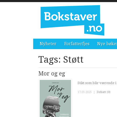
Nyheter
Forfatterfjes
Nye bøke
Tags: Støtt
Mor og eg
Dikt som blir værende i
17.03.2025
|
Debatt (0)