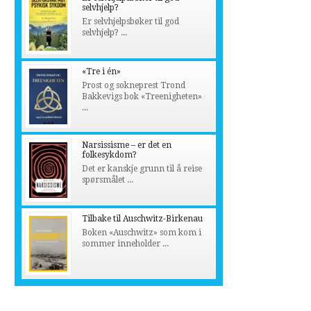
selvhjelp?
Er selvhjelpsbøker til god
selvhjelp? ...
«Tre i én»
Prost og sokneprest Trond
Bakkevigs bok «Treenigheten»
...
Narsissisme – er det en
folkesykdom?
Det er kanskje grunn til å reise
spørsmålet ...
Tilbake til Auschwitz-Birkenau
Boken «Auschwitz» som kom i
sommer inneholder ...