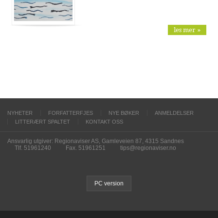
les mer »
NYHETER
FORFATTERFJES
NYE BØKER
ANMELDELSER
LITTERÆRT SPALTET
KONTAKT OSS
Ansvarlig utgiver: Regionaviser AS, Gamleveien 87, 4315 Sandnes
Tlf. 51961240
Fax. 51961251
tips@regionaviser.no
PC version