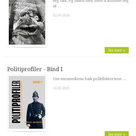
seg fast, og siden sleit med å komme seg
ut …
12.09.2024
les mer »
Politiprofiler - Bind I
Om menneskene bak politihistoriene ...
24.03.2023
les mer »