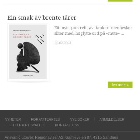
Ein smak av brente tårer
Eit nytt portrett av tankar mennesker
sliter med, høglytte ord på «mute» ...
20.02.2023
les mer »
NYHETER
FORFATTERFJES
NYE BØKER
ANMELDELSER
LITTERÆRT SPALTET
KONTAKT OSS
Ansvarlig utgiver: Regionaviser AS, Gamleveien 87, 4315 Sandnes