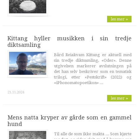
les mer »
Kittang hyller musikken i sin tredje
diktsamling
Bård Reiakvam Kittang er aktuell med
sin tredje diktsamling, «Oder». Denne
utgivelsen markerer avslutningen på
det han selv beskriver som en tematisk
trilogi, etter «Pestskrift» (2022) og
«iPhonomatopoetikon» ...
21.11.2024
les mer »
Mens natta kryper av gårde som en gammel
hund
Til alle de som ikke makta ... Som kjørte