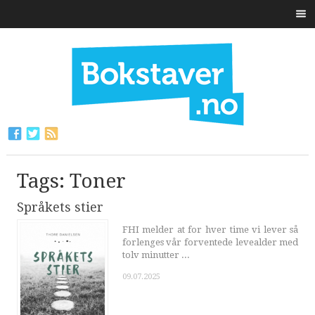
Tags: Toner
Språkets stier
FHI melder at for hver time vi lever så
forlenges vår forventede levealder med
tolv minutter ...
09.07.2025