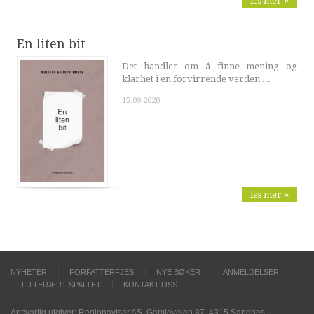
les mer »
En liten bit
Det handler om å finne mening og
klarhet i en forvirrende verden ...
15.09.2020
les mer »
NYHETER
FORFATTERFJES
NYE BØKER
ANMELDELSER
LITTERÆRT SPALTET
KONTAKT OSS
Ansvarlig utgiver: Regionaviser AS, Gamleveien 87, 4315 Sandnes