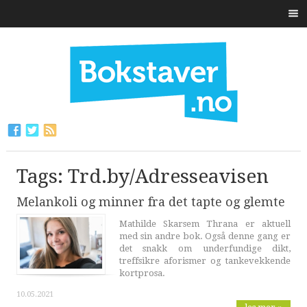
Tags: Trd.by/Adresseavisen
Melankoli og minner fra det tapte og glemte
Mathilde Skarsem Thrana er aktuell
med sin andre bok. Også denne gang er
det snakk om underfundige dikt,
treffsikre aforismer og tankevekkende
kortprosa.
10.05.2021