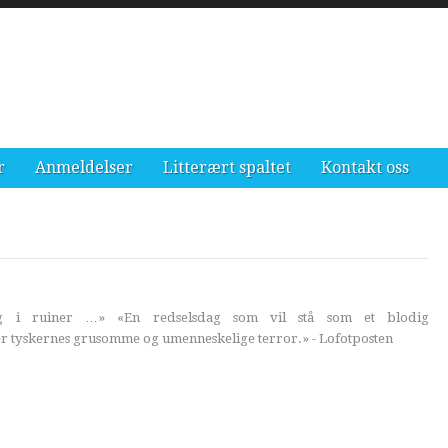
r
Anmeldelser
Litterært spaltet
Kontakt oss
dig i ruiner …» «En redselsdag som vil stå som et blodig
r tyskernes grusomme og umenneskelige terror.» - Lofotposten