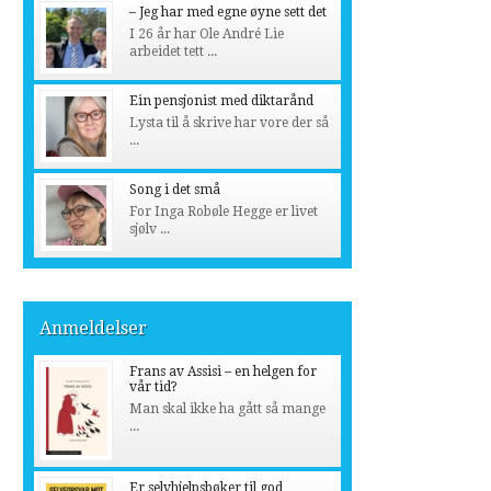
– Jeg har med egne øyne sett det
I 26 år har Ole André Lie
arbeidet tett ...
Ein pensjonist med diktarånd
Lysta til å skrive har vore der så
...
Song i det små
For Inga Robøle Hegge er livet
sjølv ...
Anmeldelser
Frans av Assisi – en helgen for
vår tid?
Man skal ikke ha gått så mange
...
Er selvhjelpsbøker til god