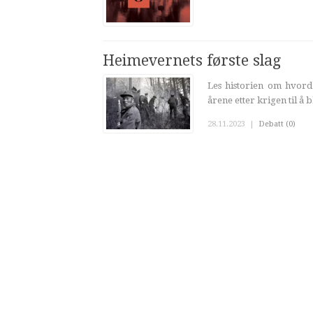
Heimevernets første slag
Les historien om hvord
årene etter krigen til å 
28.11.2023
|
Debatt (0)