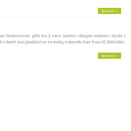
les mer »
an Heimevernet gikk fra å være landets viktigste militære styrke i
bli relativt marginalisert av en stadig voksende hær fram til 2000-tallet.
les mer »