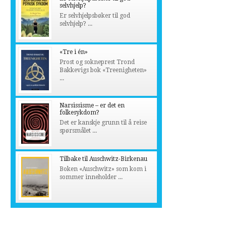
selvhjelp?
Er selvhjelpsbøker til god
selvhjelp? ...
«Tre i én»
Prost og sokneprest Trond
Bakkevigs bok «Treenigheten»
...
Narsissisme – er det en
folkesykdom?
Det er kanskje grunn til å reise
spørsmålet ...
Tilbake til Auschwitz-Birkenau
Boken «Auschwitz» som kom i
sommer inneholder ...