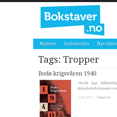
Nyheter
Forfatterfjes
Nye bøke
Tags: Tropper
Bodø krigsvåren 1940
«Bodø lagt fullsten
skjendselsdokument ove
11.06.2025
|
Debatt (0)