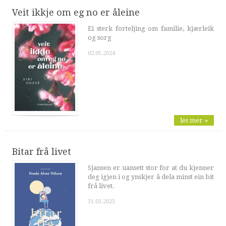
Veit ikkje om eg no er åleine
Ei sterk forteljing om familie, kjærleik
og sorg
02.05.2024
les mer »
Bitar frå livet
Sjansen er uansett stor for at du kjenner
deg igjen i og ynskjer å dela minst ein bit
frå livet.
31.03.2023