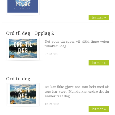
les mer »
Ord til deg - Opplag 2
Det gode du sprer vil alltid finne veien
tilbake til deg ...
07.02.2023
les mer »
Ord til deg
Du kan ikke gjøre noe som helst med alt
som har vært. Men du kan endre det du
ønsker fra i dag.
12.09.2022
les mer »