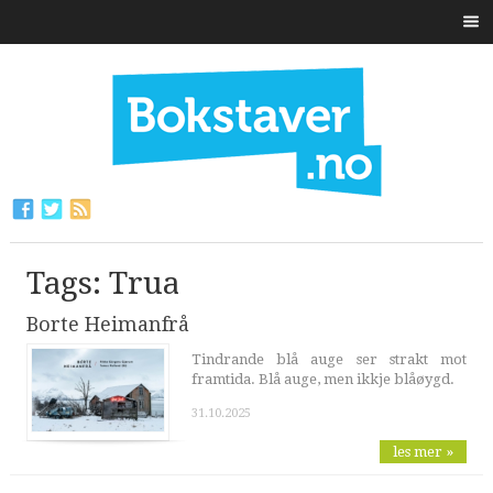
Tags: Trua
Borte Heimanfrå
Tindrande blå auge ser strakt mot
framtida. Blå auge, men ikkje blåøygd.
31.10.2025
les mer »