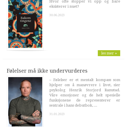
Hvor ofte stopper vi opp og bare
eksisterer i nuet?
30.06.2023
les mer »
Følelser må ikke undervurderes
– Følelser er et mentalt kompass som
hjelper oss å manøvrere i livet, sier
psykolog Henrik Storjord Ramstad.
Våre emosjoner og de helt spesielle
funksjonene de representerer er
sentrale i hans debutbok, ...
31.01.2023