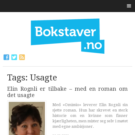
Tags: Usagte
Elin Rognli er tilbake – med en roman om
det usagte
Med «Omissio» leverer Elin Rognli sin
sjette roman. Hun har skrevet en sterk
historie om en kvinne som finner
kjærligheten, men mister seg selv i møtet
med egne ambisjoner.