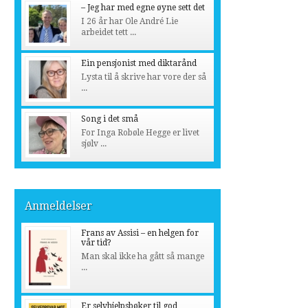
– Jeg har med egne øyne sett det
I 26 år har Ole André Lie
arbeidet tett ...
Ein pensjonist med diktarånd
Lysta til å skrive har vore der så
...
Song i det små
For Inga Robøle Hegge er livet
sjølv ...
Anmeldelser
Frans av Assisi – en helgen for
vår tid?
Man skal ikke ha gått så mange
...
Er selvhjelpsbøker til god