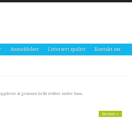
r
Anmeldelser
Litterært spaltet
Kontakt oss
pplever at grunnen brått svikter under ham.
les mer »