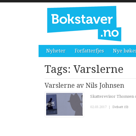
Nyheter
Forfatterfjes
Nye bøke
Tags: Varslerne
Varslerne av Nils Johnsen
Skatterevisor Thomsen o
02.03.2017
|
Debatt (0)