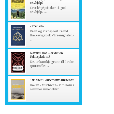
selvhjelp?
Er selvhjelpsbøker til god
selvhjelp? ...
«Tre i én»
Prost og sokneprest Trond
Bakkevigs bok «Treenigheten»
...
Narsissisme – er det en
folkesykdom?
Det er kanskje grunn til å reise
spørsmålet ...
Tilbake til Auschwitz-Birkenau
Boken «Auschwitz» som kom i
sommer inneholder ...