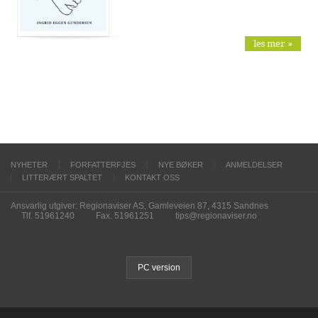
les mer »
NYHETER
FORFATTERFJES
NYE BØKER
ANMELDELSER
LITTERÆRT SPALTET
KONTAKT OSS
Ansvarlig utgiver: Regionaviser AS, Gamleveien 87, 4315 Sandnes
Tlf. 51961240
Fax. 51961251
tips@regionaviser.no
PC version