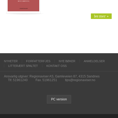
les mer »
NYHETER
FORFATTERFJES
NYE BØKER
ANMELDELSER
LITTERÆRT SPALTET
KONTAKT OSS
Ansvarlig utgiver: Regionaviser AS, Gamleveien 87, 4315 Sandnes
Tlf. 51961240
Fax. 51961251
tips@regionaviser.no
PC version