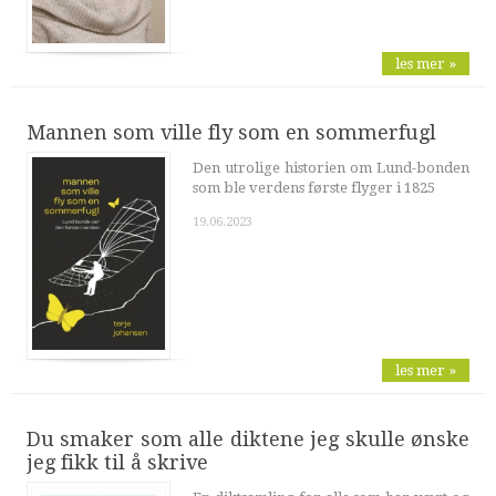
les mer »
Mannen som ville fly som en sommerfugl
Den utrolige historien om Lund-bonden
som ble verdens første flyger i 1825
19.06.2023
les mer »
Du smaker som alle diktene jeg skulle ønske
jeg fikk til å skrive