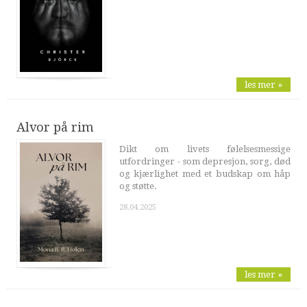
les mer »
Alvor på rim
Dikt om livets følelsesmessige
utfordringer - som depresjon, sorg, død
og kjærlighet med et budskap om håp
og støtte.
28.04.2025
les mer »