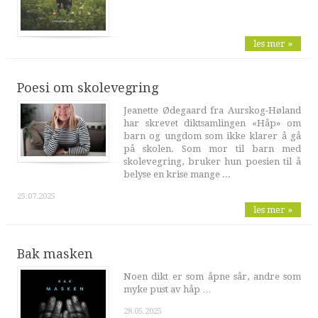
les mer »
Poesi om skolevegring
Jeanette Ødegaard fra Aurskog-Høland
har skrevet diktsamlingen «Håp» om
barn og ungdom som ikke klarer å gå
på skolen. Som mor til barn med
skolevegring, bruker hun poesien til å
belyse en krise mange ...
25.07.2025
les mer »
Bak masken
Noen dikt er som åpne sår, andre som
myke pust av håp …
28.05.2025