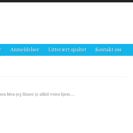
r
Anmeldelser
Litterært spaltet
Kontakt oss
usen Men jeg finner jo alltid veien hjem ...