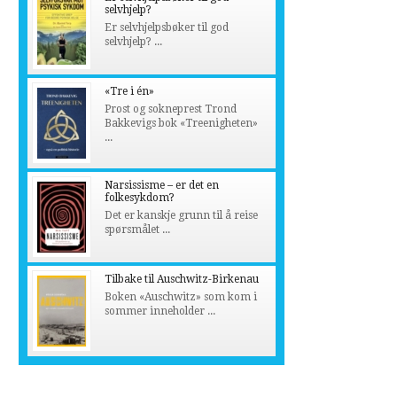
selvhjelp?
Er selvhjelpsbøker til god
selvhjelp? ...
«Tre i én»
Prost og sokneprest Trond
Bakkevigs bok «Treenigheten»
...
Narsissisme – er det en
folkesykdom?
Det er kanskje grunn til å reise
spørsmålet ...
Tilbake til Auschwitz-Birkenau
Boken «Auschwitz» som kom i
sommer inneholder ...