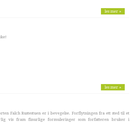
les mer »
ske!
les mer »
en Falch Rustestuen er i bevegelse. Forflytningen fra ett sted til et
lig vis fram finurlige formuleringer som forfatteren bruker i