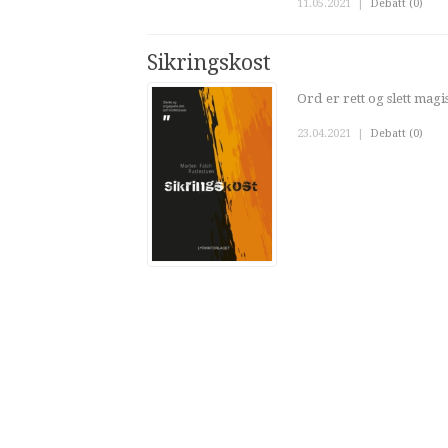
11.05.2021
|
Debatt (0)
Sikringskost
Ord er rett og slett magi
23.04.2021
|
Debatt (0)