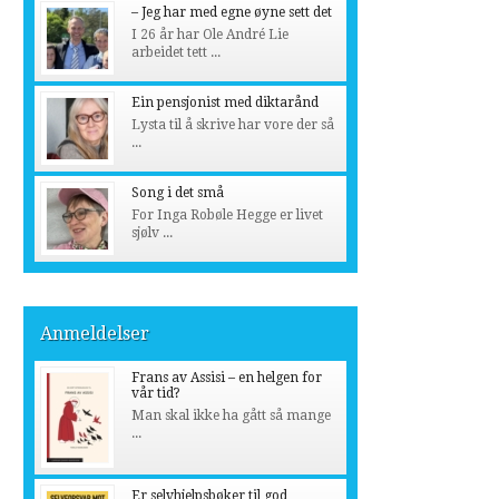
– Jeg har med egne øyne sett det
I 26 år har Ole André Lie
arbeidet tett ...
Ein pensjonist med diktarånd
Lysta til å skrive har vore der så
...
Song i det små
For Inga Robøle Hegge er livet
sjølv ...
Anmeldelser
Frans av Assisi – en helgen for
vår tid?
Man skal ikke ha gått så mange
...
Er selvhjelpsbøker til god