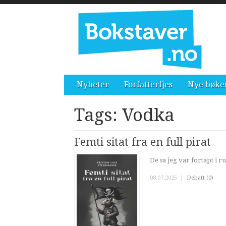
Nyheter
Forfatterfjes
Nye bøke
Tags: Vodka
Femti sitat fra en full pirat
De sa jeg var fortapt i r
08.07.2025
|
Debatt (0)