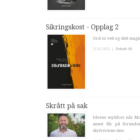
Sikringskost - Opplag 2
Ord er rett og slett magi
21.02.2022
|
Debatt (0)
Skrått på sak
Ideene myldrer når Mort
annet får på forunder
skriveriene sine.