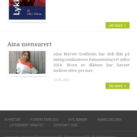
les mer »
Aina usensurert
Aina Merete Grøtheim har delt dikt på
instagramkontoen #ainausensurert siden
2018. Noen av diktene har havnet
mellom stive permer.
12.05.2023
les mer »
NYHETER
FORFATTERFJES
NYE BØKER
ANMELDELSER
LITTERÆRT SPALTET
KONTAKT OSS