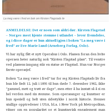
La meg være i fred en bok om Kirsten Flagstads liv
ANMELDELSE: Det er noen som aldri dør. Kirsten Flagstad
– Norges mest kjente stemme i utlandet – lever fremdeles,
og i disse dager er hun aktuell igjen i boken ”La meg være i
fred” av Eve-Marie Lund (Arneberg Forlag, Oslo).
Vi har nylig fått et nytt Operahus i Oslo. Plassen foran den hvite
operaen heter naturlig nok ”Kirsten Flagstad plass”. Til venstre
ved plassens inngang står en statue av Flagstad. Hun var Norges
første operasjef.
Boken ”La meg være i fred” tar for seg Kirsten Flagstads liv fra
hun ble født 12. juli i 1895 til hun døde 7. desember 1962, ikke
”gammel, mett og trøtt av dage”, men etter å ha inntatt så å si en
hel verden med sin stemme. Som operasanger og kunstner er
hun spesiell og helt uten sidestykke i norsk historie. Hennes
utallige opptredener i USA, bl.a. i New York på Metropolitan,
vitner om en popularitet og et kunstnerisk engasjement man