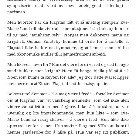
sympatiserte med verdens mest ødeleggende ideologi –
nazismen.
Men hvorfor har da Flagstad fått et så uheldig stempel? Eve-
Marie Lund tilbakeviser alle spekulasjoner i sin bok, og hun lar
til og med ”sannheten selv”, Norges mest dekorerte mann og
krigshelt, Gunnar Sønsteby komme til orde for å fortelle at
Flagstad ikke hadde nazisympatier, og at hennes mann bidro
med økonomiske midler til Hjemmefrontens arbeid.
Men likevel – hvorfor? Kan det være fordi vi rett og slett trengte
syndebukker etter krigen? Noen ”å henge bjella på” så å si?
Noen som kunne ta støyten for alle? Jeg tror dette svaret ligger
nærmere enn at Kirsten Flagstad hadde nazisympatier.
Bokens tittel derimot – ”La meg være i fred” – forteller derimot
om at Flagstad var ”et vanskelig menneske” som det ikke uten
videre var så lett å ha med å gjøre. Ikke så å forstå at hun var
uvennlig og lite imøtekommende, men hun likte – som Eve-
Marie Lund så riktig skriver – å være i fred. Hun likte ikke
oppstuss utenfor scenen. Hun avviste til og med VIPs som kom til
hennes garderobe for å hilse på. Hun var seg sitt publikum