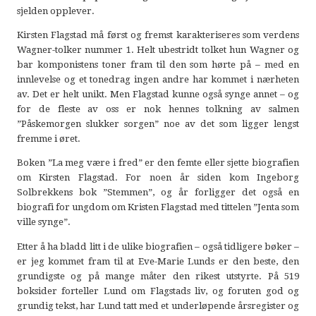
sjelden opplever.
Kirsten Flagstad må først og fremst karakteriseres som verdens
Wagner-tolker nummer 1. Helt ubestridt tolket hun Wagner og
bar komponistens toner fram til den som hørte på – med en
innlevelse og et tonedrag ingen andre har kommet i nærheten
av. Det er helt unikt. Men Flagstad kunne også synge annet – og
for de fleste av oss er nok hennes tolkning av salmen
”Påskemorgen slukker sorgen” noe av det som ligger lengst
fremme i øret.
Boken ”La meg være i fred” er den femte eller sjette biografien
om Kirsten Flagstad. For noen år siden kom Ingeborg
Solbrekkens bok ”Stemmen”, og år forligger det også en
biografi for ungdom om Kristen Flagstad med tittelen ”Jenta som
ville synge”.
Etter å ha bladd litt i de ulike biografien – også tidligere bøker –
er jeg kommet fram til at Eve-Marie Lunds er den beste, den
grundigste og på mange måter den rikest utstyrte. På 519
boksider forteller Lund om Flagstads liv, og foruten god og
grundig tekst, har Lund tatt med et underløpende årsregister og