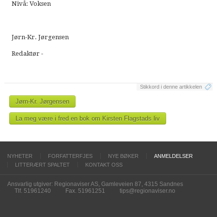
Nivå: Voksen
Jørn-Kr. Jørgensen
Redaktør -
Stikkord i denne artikkelen
Jørn-Kr. Jørgensen
La meg være i fred en bok om Kirsten Flagstads liv
NYHETER
FORFATTERFJES
NYE BØKER
ANMELDELSER
LITTERÆRT SPALTET
KONTAKT OSS
Ansvarlig utgiver: Regionaviser AS, Gamleveien 87, 4315 Sandnes
Tlf. 51961240
Fax. 51961251
tips@regionaviser.no