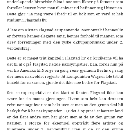
underløpende historiske fakta i noe som likner på fotnoter som
forteller leseren hvor man til enhver tid befinner seg i historien.
Dette gjør ”La meg være i fred” til en bok som er verd et helt
studium i Flagstads liv.
Å lese om Kirsten Flagstad er spennende. Mest omtalt i hennes liv
er foruten hennes elegante sang, hennes forhold til mannen som
drev forretninger med den tyske okkupasjonsmakt under 2.
verdenskrig.
Dette er et meget trist kapittel i Flagstad liv og kritikerne vil ha
det til at også Flagstad hadde nazisympatier, bl.a. fordi hun på
vei fra Amerika til Norge en gang reise gjennom Berlin og sang
der mens naziveldet regjerte. At komponisten Wagner ble tatt til
inntekt for nazismen, gjorde det ikke noe bedre for Flagstad.
Sett retroperspektivt er det klart at Kristen Flagstad ikke kan
svare for sin manns gjerninger. Hvem som helst kan dessuten
reise nær sagt hvor som helst uten at man av den grunn skal bli
beskylt for å ha nazisympatier. Og det å opptre i et hærtatt land
er det flere andre som har gjort uten at de av den grunn var
nazister. I Norge for eksempel opptrådt flere artister og
kunstnere under 2. verdenskrig uten at de av den grunn