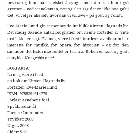
bevisst og hun må ha elsket å synge, men der satt hun også
grensen – ved scenekanten, rett og slett. Og det er ikke noe galt i
det. Vi velger alle selv hvordan vi vil leve – på godt og vondt.
Eve-Marie Lund gir et spennende innblikk Kirsten Flagstads liv.
Det stadig økende antall biografier om henne forteller at ”siste
ord” ikke er sagt. ”La meg være i fred” bør leses av alle som har
interesse for musikk, for opera, for historien – og for den
samtiden det historiske bildet er tatt fra. Boken er kort og godt
et stykke Norgeshistorie!
BOKFAKTA:
La meg være i fred
en bok om Kirsten Flagstads liv
Forfatter: Eve-Marie Lund
ISBN: 9788291614779
Forlag: Arneberg forl.
Språk: Bokmål
Format: Innbundet
Trykket: 2008
Utgitt: 2008
Sider: 518